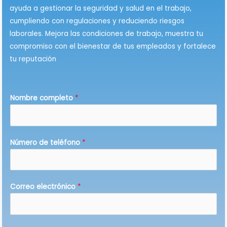
ayuda a gestionar la seguridad y salud en el trabajo,
cumpliendo con regulaciones y reduciendo riesgos
laborales. Mejora las condiciones de trabajo, muestra tu
compromiso con el bienestar de tus empleados y fortalece
tu reputación
e
Nombre completo
*
l
e
c
Número de teléfono
*
t
r
ó
n
Correo electrónico
*
i
c
o